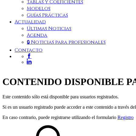
Tablas y Coeficientes
Modelos
Guías Prácticas
Actualidad
Últimas Noticias
Agenda
🔒 Noticias para profesionales
Contacto
GRUPO LOYBER EMPRESARIA
CONTENIDO DISPONIBLE P
Este contenido sólo está disponible para usuarios registrados.
Nuestro mayor objetivo es la tranquilidad de nuestros clientes. As
Si es un usuario registrado puede acceder a este contenido a través de
Ver más
En caso contrario, puede registrarse utilizando el formulario
Registro