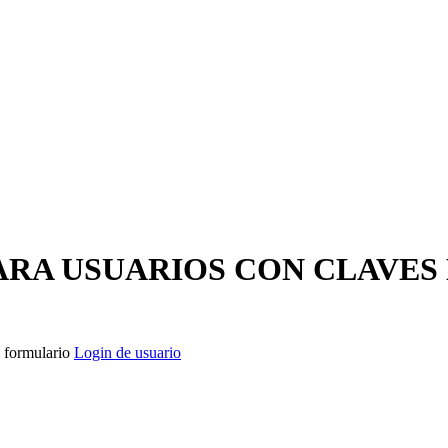
L, S.L.
ARA USUARIOS CON CLAVES
esorarles sobre las decisiones a tomar, acompañarles en la consolid
l formulario
Login de usuario