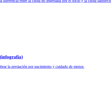
 diferencia entre la cuota no ingresada por el socio y la cuota satisfech
infografía)
brar la prestación por nacimiento y cuidado de menor.