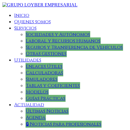
Inicio
Quienes somos
Servicios
Sociedades y Autónomos
Laboral y Recursos Humanos
Seguros y Transferencia de Vehículos
Otras Gestiones
Utilidades
Enlaces Útiles
Calculadoras
Simuladores
Tablas y Coeficientes
Modelos
Guías Prácticas
Actualidad
Últimas Noticias
Agenda
🔒 Noticias para profesionales