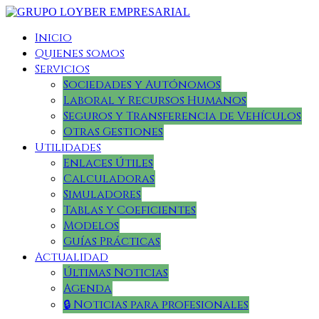
Inicio
Quienes somos
Servicios
Sociedades y Autónomos
Laboral y Recursos Humanos
Seguros y Transferencia de Vehículos
Otras Gestiones
Utilidades
Enlaces Útiles
Calculadoras
Simuladores
Tablas y Coeficientes
Modelos
Guías Prácticas
Actualidad
Últimas Noticias
Agenda
🔒 Noticias para profesionales